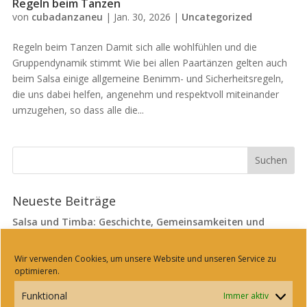
Regeln beim Tanzen
von
cubadanzaneu
|
Jan. 30, 2026
|
Uncategorized
Regeln beim Tanzen Damit sich alle wohlfühlen und die
Gruppendynamik stimmt Wie bei allen Paartänzen gelten auch
beim Salsa einige allgemeine Benimm- und Sicherheitsregeln,
die uns dabei helfen, angenehm und respektvoll miteinander
umzugehen, so dass alle die...
Neueste Beiträge
Salsa und Timba: Geschichte, Gemeinsamkeiten und
Unterschiede
Regeln beim Tanzen
Wir verwenden Cookies, um unsere Website und unseren Service zu
optimieren.
Salsa: Der Hüftschwung, der alles kann
Funktional
Immer aktiv