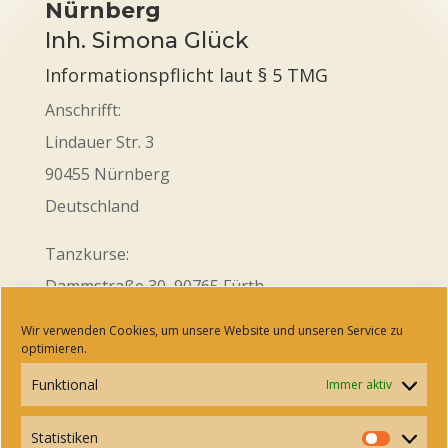
Nürnberg
Inh. Simona Glück
Informationspflicht laut § 5 TMG
Anschrifft:
Lindauer Str. 3
90455 Nürnberg
Deutschland
Tanzkurse:
Dammstraße 30, 90765 Fürth
Wir verwenden Cookies, um unsere Website und unseren Service zu
Tel.: +49 17638297195
optimieren.
E-Mail:
kontakt@cubadanza.de
Funktional
Immer aktiv
USt.-ID.Nr.: DE357127660
Statistiken