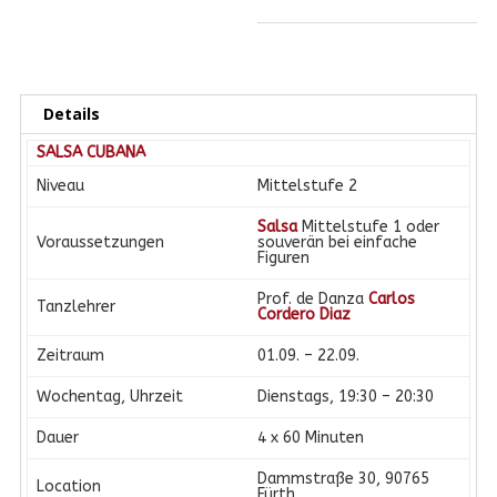
Menge
l
t
e
r
Details
n
a
SALSA CUBANA
t
Niveau
Mittelstufe 2
i
v
Salsa
Mittelstufe 1 oder
Voraussetzungen
souverän bei einfache
e
Figuren
:
Prof. de Danza
Carlos
Tanzlehrer
Cordero Diaz
Zeitraum
01.09. – 22.09.
Wochentag, Uhrzeit
Dienstags, 19:30 – 20:30
Dauer
4 x 60 Minuten
Dammstraße 30, 90765
Location
Fürth