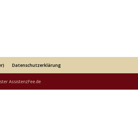
r)
Datenschutzerklärung
ster AssistenzFee.de